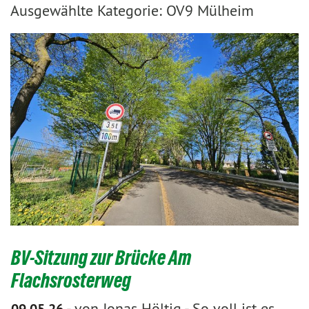
Ausgewählte Kategorie: OV9 Mülheim
BV-Sitzung zur Brücke Am
Flachsrosterweg
-
von Jonas Höltig
-
So voll ist es
09.05.26