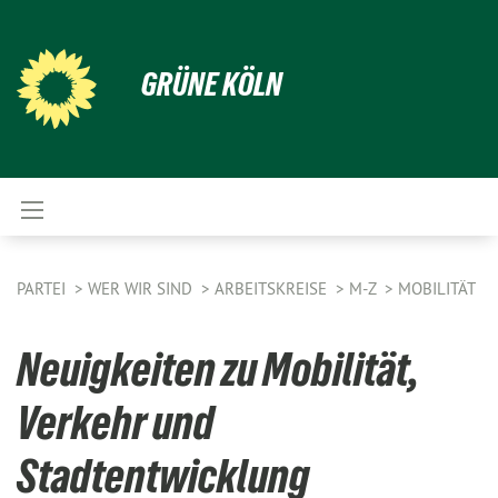
GRÜNE KÖLN
PARTEI
WER WIR SIND
ARBEITSKREISE
M-Z
MOBILITÄT
Neuigkeiten zu Mobilität,
Verkehr und
Stadtentwicklung