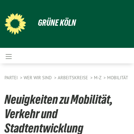
GRÜNE KÖLN
PARTEI
WER WIR SIND
ARBEITSKREISE
M-Z
MOBILITÄT
Neuigkeiten zu Mobilität,
Verkehr und
Stadtentwicklung