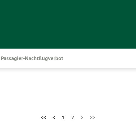
Passagier-Nachtflugverbot
<<
<
1
2
>
>>