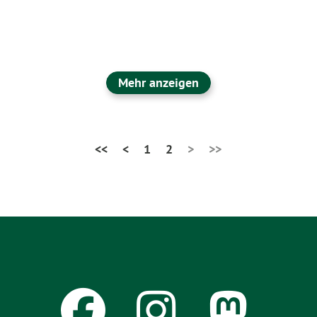
Mehr anzeigen
<<
<
1
2
>
>>