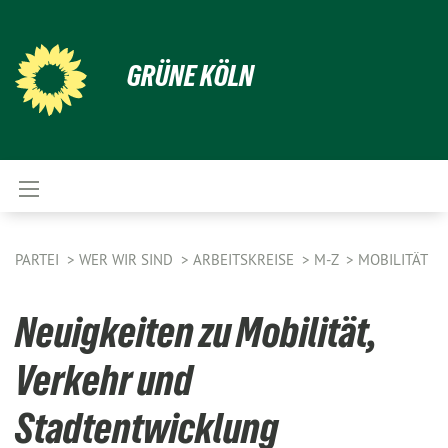
GRÜNE KÖLN
PARTEI
WER WIR SIND
ARBEITSKREISE
M-Z
MOBILITÄT
Neuigkeiten zu Mobilität,
Verkehr und
Stadtentwicklung