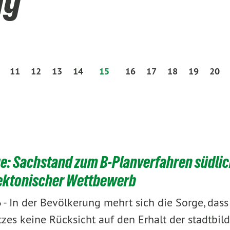
ng
11
12
13
14
15
16
17
18
19
20
e: Sachstand zum B-Planverfahren südlich
ektonischer Wettbewerb
-
In der Bevölkerung mehrt sich die Sorge, das
6
tzes keine Rücksicht auf den Erhalt der stadtb