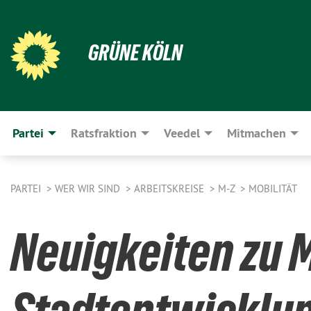
GRÜNE KÖLN
Partei
Ratsfraktion
Veedel
Mitmachen
PARTEI
WER WIR SIND
ARBEITSKREISE
M-Z
MOBILITÄT
Neuigkeiten zu M