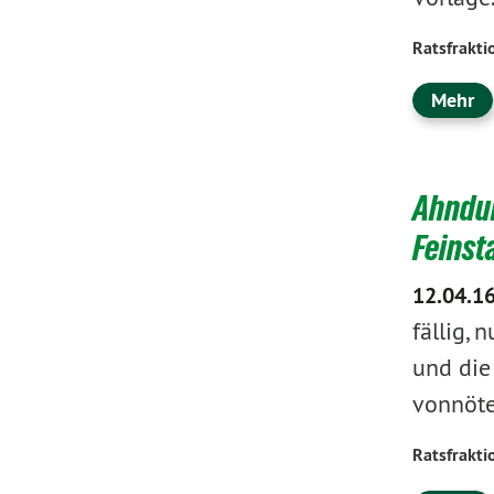
Ratsfrakti
Mehr
Ahndun
Feinst
12.04.1
fällig, 
und die 
vonnöte
Ratsfrakti