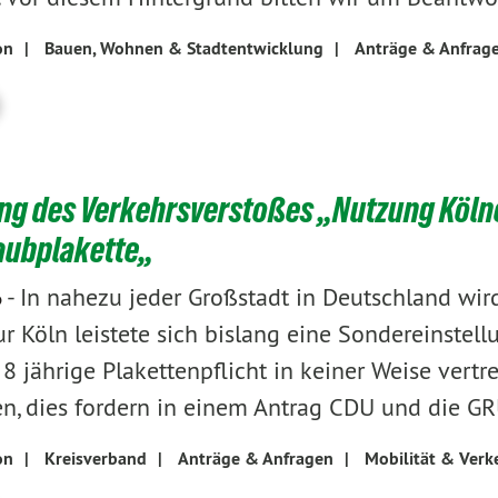
on
|
Bauen, Wohnen & Stadtentwicklung
|
Anträge & Anfrag
g des Verkehrsverstoßes „Nutzung Köln
aubplakette„
-
In nahezu jeder Großstadt in Deutschland wir
6
nur Köln leistete sich bislang eine Sondereinstel
8 jährige Plakettenpflicht in keiner Weise vertr
n, dies fordern in einem Antrag CDU und die G
on
|
Kreisverband
|
Anträge & Anfragen
|
Mobilität & Verk