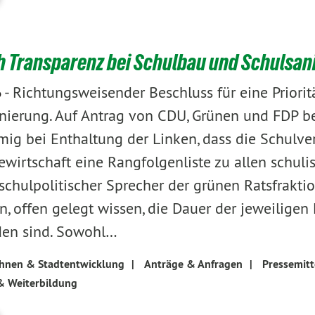
h Transparenz bei Schulbau und Schulsan
-
Richtungsweisender Beschluss für eine Priori
6
nierung. Auf Antrag von CDU, Grünen und FDP b
mig bei Enthaltung der Linken, dass die Schulv
wirtschaft eine Rangfolgenliste zu allen schu
 schulpolitischer Sprecher der grünen Ratsfrakti
n, offen gelegt wissen, die Dauer der jeweilig
en sind. Sowohl…
hnen & Stadtentwicklung
|
Anträge & Anfragen
|
Pressemitt
& Weiterbildung