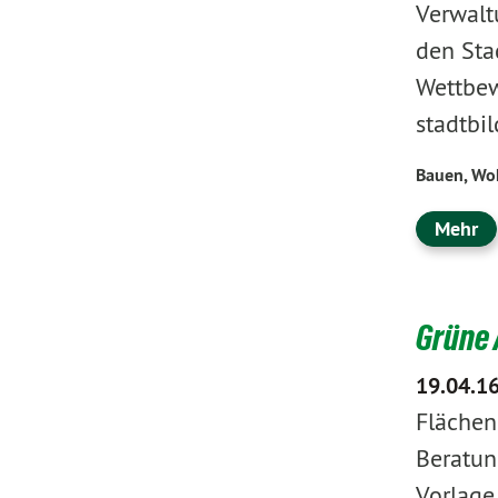
Verwalt
den Sta
Wettbew
stadtbi
Bauen, Wo
Mehr
Grüne 
19.04.1
Flächen
Beratun
Vorlage