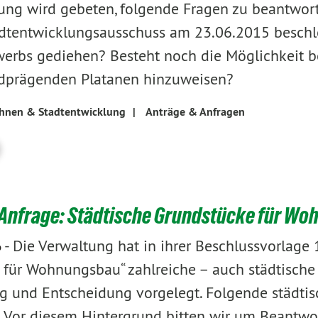
ung wird gebeten, folgende Fragen zu beantwort
dtentwicklungsausschuss am 23.06.2015 beschlo
erbs gediehen? Besteht noch die Möglichkeit be
ldprägenden Platanen hinzuweisen?
hnen & Stadtentwicklung
|
Anträge & Anfragen
Anfrage: Städtische Grundstücke für W
-
Die Verwaltung hat in ihrer Beschlussvorla
6
 für Wohnungsbau“ zahlreiche – auch städtische 
g und Entscheidung vorgelegt. Folgende städtisch
. Vor diesem Hintergrund bitten wir um Beantwo