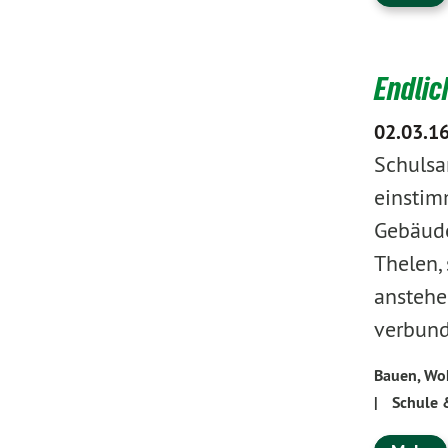
Endlic
02.03.1
Schulsa
einstim
Gebäude
Thelen,
anstehe
verbund
Bauen, Wo
|
Schule 