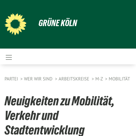
GRÜNE KÖLN
PARTEI
WER WIR SIND
ARBEITSKREISE
M-Z
MOBILITÄT
Neuigkeiten zu Mobilität,
Verkehr und
Stadtentwicklung