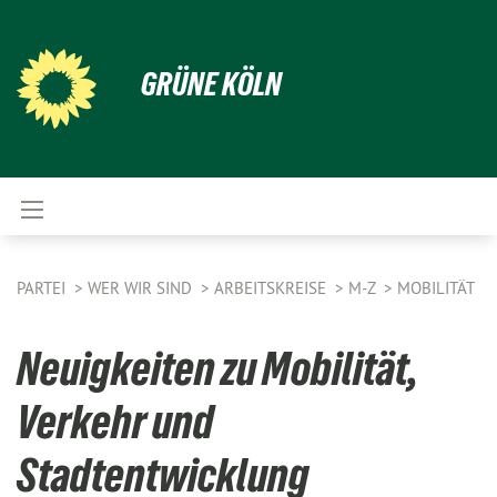
GRÜNE KÖLN
PARTEI
WER WIR SIND
ARBEITSKREISE
M-Z
MOBILITÄT
Neuigkeiten zu Mobilität,
Verkehr und
Stadtentwicklung