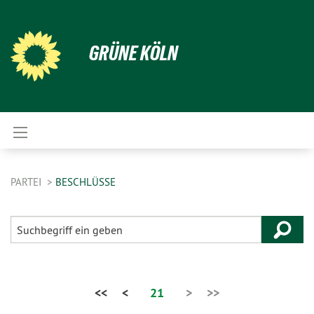
GRÜNE KÖLN
PARTEI
BESCHLÜSSE
<<
<
21
>
>>