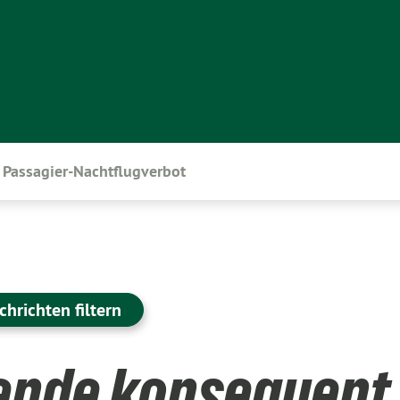
Passagier-Nachtflugverbot
chrichten filtern
ende konsequent