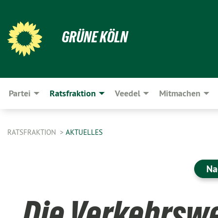
GRÜNE KÖLN
Partei
Ratsfraktion
Veedel
Mitmachen
RATSFRAKTION
AKTUELLES
Na
„Die Verkehrsw