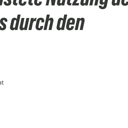
s durch den
at