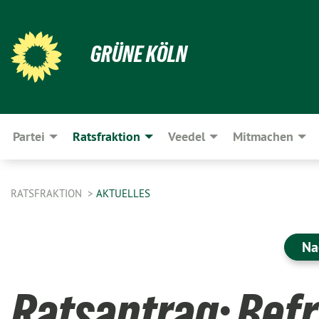
GRÜNE KÖLN
Partei
Ratsfraktion
Veedel
Mitmachen
RATSFRAKTION
AKTUELLES
Na
Ratsantrag: Befr