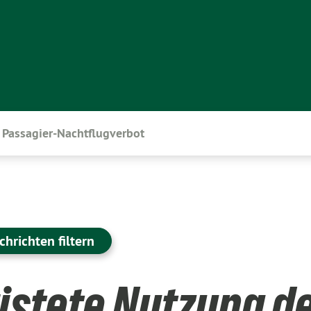
Passagier-Nachtflugverbot
chrichten filtern
istete Nutzung d