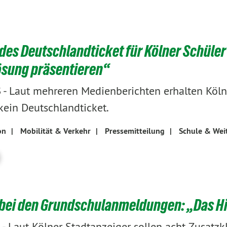
des Deutschlandticket für Kölner Schüler
ösung präsentieren“
-
Laut mehreren Medienberichten erhalten Köln
3
 kein Deutschlandticket.
on
|
Mobilität & Verkehr
|
Pressemitteilung
|
Schule & Wei
bei den Grundschulanmeldungen: „Das Hi
-
Laut Kölner Stadtanzeiger sollen acht Zusatzk