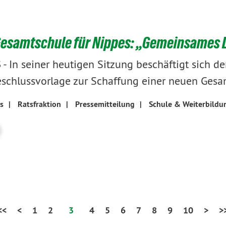
esamtschule für Nippes: „Gemeinsames L
-
In seiner heutigen Sitzung beschäftigt sich d
3
eschlussvorlage zur Schaffung einer neuen Gesa
s
|
Ratsfraktion
|
Pressemitteilung
|
Schule & Weiterbildu
<<
<
1
2
3
4
5
6
7
8
9
10
>
>