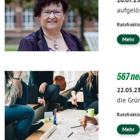
aufgelös
Ratsfrakti
Mehr
567 ne
22.05.2
die Grü
Ratsfrakti
Mehr