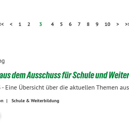
<<
<
1
2
3
4
5
6
7
8
9
10
>
>
ng
aus dem Ausschuss für Schule und Weite
-
Eine Übersicht über die aktuellen Themen au
3
on
|
Schule & Weiterbildung