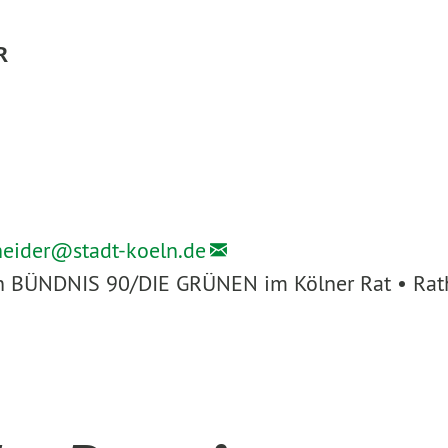
R
heider@
stadt-koeln.de
ion BÜNDNIS 90/DIE GRÜNEN im Kölner Rat • Rath