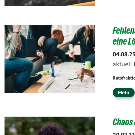
Fehlen
eine L
04.08.2
aktuell
Ratsfrakti
Mehr
Chaos 
20.07.23