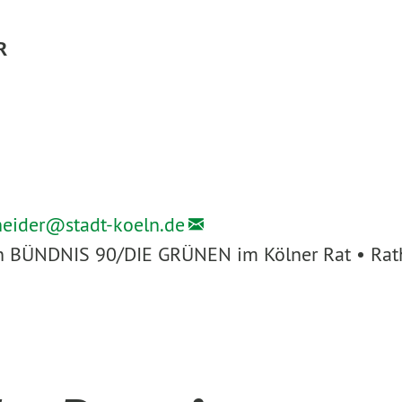
R
heider@
stadt-koeln.de
ion BÜNDNIS 90/DIE GRÜNEN im Kölner Rat • Rath