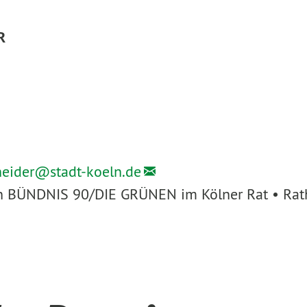
R
heider@
stadt-koeln.de
ion BÜNDNIS 90/DIE GRÜNEN im Kölner Rat • Rath