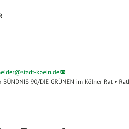
R
heider@
stadt-koeln.de
ion BÜNDNIS 90/DIE GRÜNEN im Kölner Rat • Rath