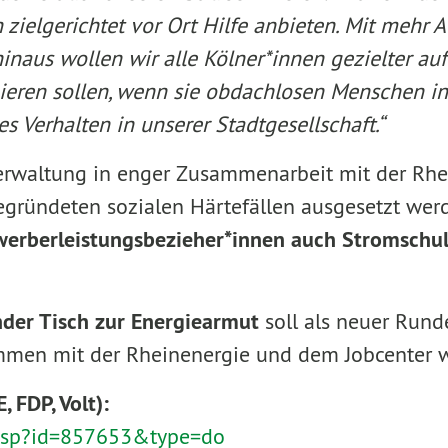
ielgerichtet vor Ort Hilfe anbieten
.
Mit mehr A
inaus wollen wir alle Kölner*innen gezielter a
eagieren sollen, wenn sie obdachlosen Menschen 
s Verhalten in unserer Stadtgesellschaft.
“
erwaltung in enger Zusammenarbeit mit der Rhe
begründeten sozialen Härtefällen ausgesetzt wer
werberleistungsbezieher*innen auch Stromsch
der Tisch zur Energiearmut
soll als neuer Rund
mmen mit der Rheinenergie und dem Jobcenter w
, FDP, Volt)
:
le.asp?id=857653&type=do