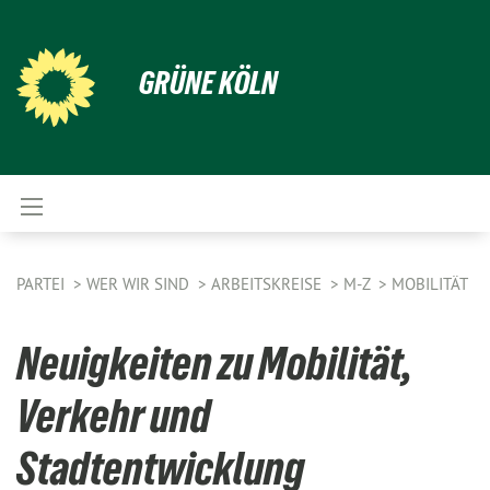
GRÜNE KÖLN
PARTEI
WER WIR SIND
ARBEITSKREISE
M-Z
MOBILITÄT
Neuigkeiten zu Mobilität,
Verkehr und
Stadtentwicklung