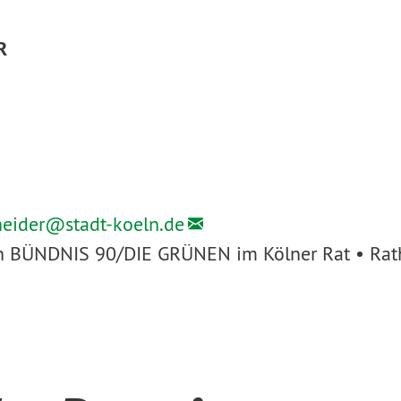
R
heider@
stadt-koeln.de
ion BÜNDNIS 90/DIE GRÜNEN im Kölner Rat • Rath