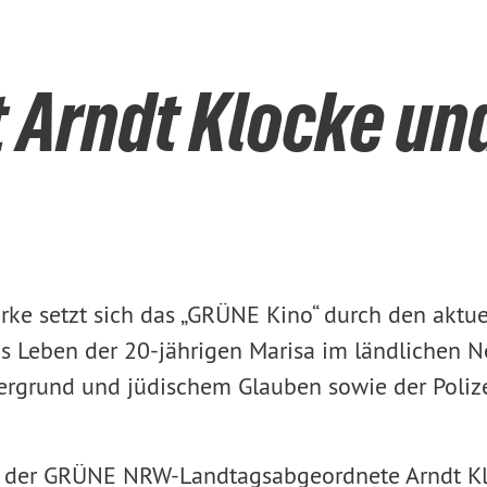
 Arndt Klocke un
rke setzt sich das „GRÜNE Kino“ durch den aktu
s Leben der 20-jährigen Marisa im ländlichen N
grund und jüdischem Glauben sowie der Polizei. 
t der GRÜNE NRW-Landtagsabgeordnete Arndt Kloc