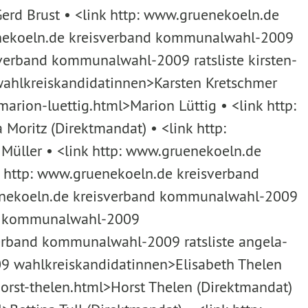
erd Brust • <link http: www.gruenekoeln.de
uenekoeln.de kreisverband kommunalwahl-2009
isverband kommunalwahl-2009 ratsliste kirsten-
wahlkreiskandidatinnen>Karsten Kretschmer
rion-luettig.html>Marion Lüttig • <link http:
oritz (Direktmandat) • <link http:
üller • <link http: www.gruenekoeln.de
 http: www.gruenekoeln.de kreisverband
ruenekoeln.de kreisverband kommunalwahl-2009
and kommunalwahl-2009
verband kommunalwahl-2009 ratsliste angela-
9 wahlkreiskandidatinnen>Elisabeth Thelen
orst-thelen.html>Horst Thelen (Direktmandat)