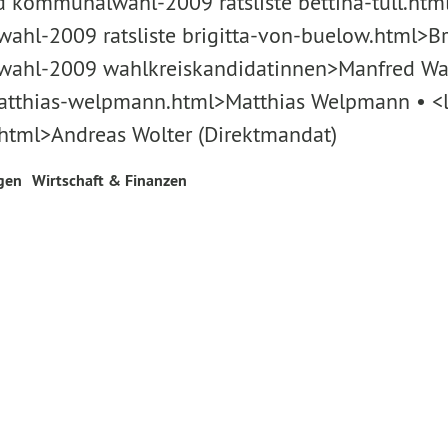
 kommunalwahl-2009 ratsliste bettina-tull.html>
-2009 ratsliste brigitta-von-buelow.html>Brig
ahl-2009 wahlkreiskandidatinnen>Manfred Wad
atthias-welpmann.html>Matthias Welpmann • <l
html>Andreas Wolter (Direktmandat)
gen
Wirtschaft & Finanzen