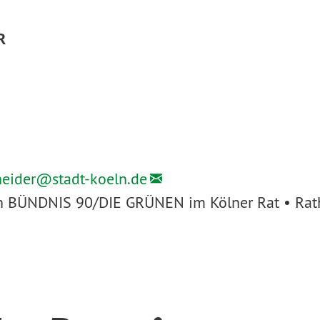
R
heider@
stadt-koeln.de
ion BÜNDNIS 90/DIE GRÜNEN im Kölner Rat • Rath