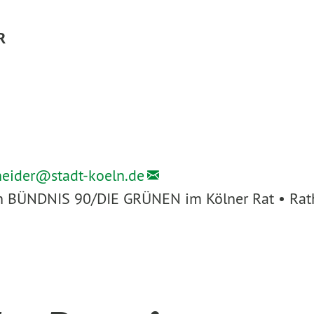
R
heider@
stadt-koeln.de
ion BÜNDNIS 90/DIE GRÜNEN im Kölner Rat • Rath