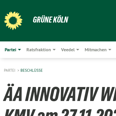
GRÜNE KÖLN
Partei
Ratsfraktion
Veedel
Mitmachen
PARTEI
BESCHLÜSSE
ÄA INNOVATIV W