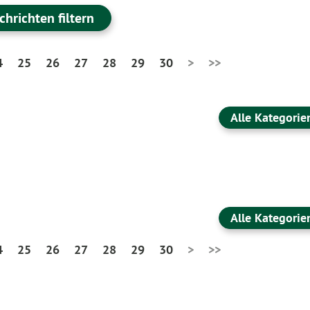
chrichten filtern
4
25
26
27
28
29
30
>
>>
Alle Kategorie
Alle Kategorie
4
25
26
27
28
29
30
>
>>