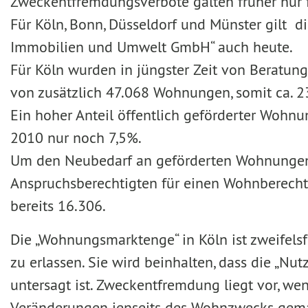
Zweckentfremdungsverbote galten früher nur 
Für Köln, Bonn, Düsseldorf und Münster gilt
Immobilien und Umwelt GmbH“ auch heute.
Für Köln wurden in jüngster Zeit von Beratu
von zusätzlich 47.068 Wohnungen, somit ca. 
Ein hoher Anteil öffentlich geförderter Wohn
2010 nur noch 7,5%.
Um den Neubedarf an geförderten Wohnungen 
Anspruchsberechtigten für einen Wohnberechti
bereits 16.306.
Die „Wohnungsmarktenge“ in Köln ist zweifels
zu erlassen. Sie wird beinhalten, dass die 
untersagt ist. Zweckentfremdung liegt vor, w
Veränderungen jenseits des Wohnzwecks gema