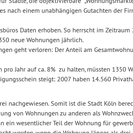
für Städte, die objektivierbare „Wohnungsmark
 dies nach einem unabhängigen Gutachten der Fi
ngsbüros Daten erhoben. So herrscht im Zeitra
2350 neue Wohnungen jährlich.
ungen geht verloren: Der Anteil am Gesamtwohn
pro Jahr auf ca. 8% zu halten, müssten 1350 W
gungsschein steigt: 2007 haben 14.560 Privatha
frei nachgewiesen. Somit ist die Stadt Köln ber
„Nutzung von Wohnungen zu anderen als Wohnzwe
enn ein wesentlicher Teil der Wohnung für gewe
cht werden, wenn die Wohnung länger als drei