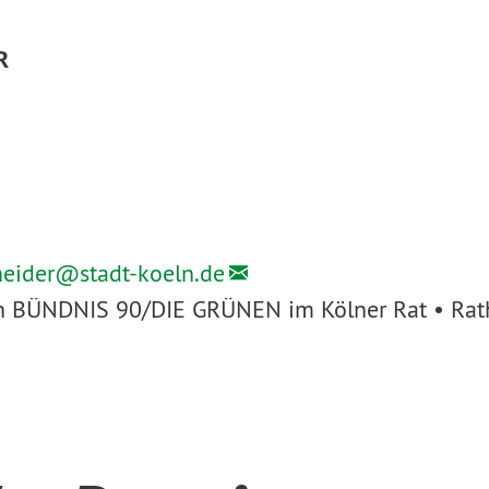
R
heider@
stadt-koeln.de
ion BÜNDNIS 90/DIE GRÜNEN im Kölner Rat • Rath