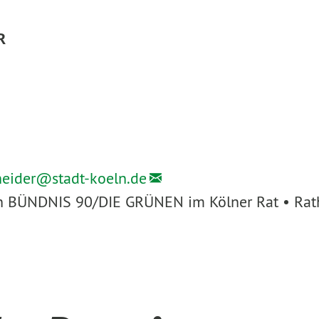
R
heider@
stadt-koeln.de
ion BÜNDNIS 90/DIE GRÜNEN im Kölner Rat • Rath