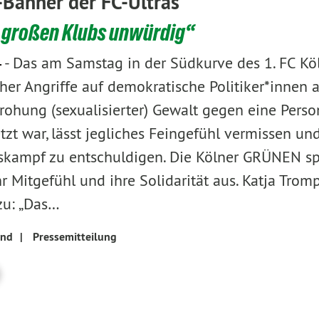
-Banner der FC-Ultras
 großen Klubs unwürdig“
-
Das am Samstag in der Südkurve des 1. FC Köl
4
cher Angriffe auf demokratische Politiker*innen 
rohung (sexualisierter) Gewalt gegen eine Person
zt war, lässt jegliches Feingefühl vermissen und
skampf zu entschuldigen. Die Kölner GRÜNEN sp
hr Mitgefühl und ihre Solidarität aus. Katja Trom
zu: „Das…
and
|
Pressemitteilung