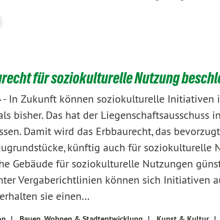
recht für soziokulturelle Nutzung besch
-
In Zukunft können soziokulturelle Initiativen 
4
als bisher. Das hat der Liegenschaftsausschuss i
ssen. Damit wird das Erbbaurecht, das bevorzugt
grundstücke, künftig auch für soziokulturell
che Gebäude für soziokulturelle Nutzungen güns
ter Vergaberichtlinien können sich Initiativen 
erhalten sie einen…
on
|
Bauen, Wohnen & Stadtentwicklung
|
Kunst & Kultur
|