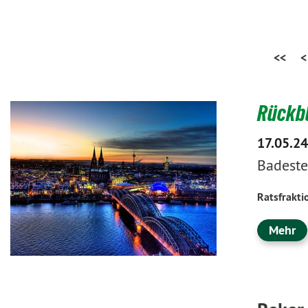
<<
<
Rückbl
17.05.24
Badeste
Ratsfrakti
Mehr