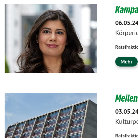
Kampag
06.05.2
Körperi
Ratsfrakti
Mehr
Meilen
03.05.2
Kulturp
Ratsfrakti