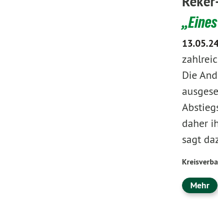
Reker
„Eines
13.05.2
zahlrei
Die And
ausgeset
Abstieg
daher i
sagt da
Kreisverb
Mehr