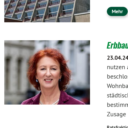
Mehr
Erbbau
23.04.2
nutzen 
beschlo
Wohnbau
städtis
bestimm
Zusage 
Ratsfrakti