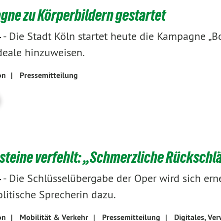
ne zu Körperbildern gestartet
-
Die Stadt Köln startet heute die Kampagne „Bo
4
deale hinzuweisen.
on
|
Pressemitteilung
steine verfehlt: „Schmerzliche Rückschl
-
Die Schlüsselübergabe der Oper wird sich ern
4
olitische Sprecherin dazu.
on
|
Mobilität & Verkehr
|
Pressemitteilung
|
Digitales, Ve