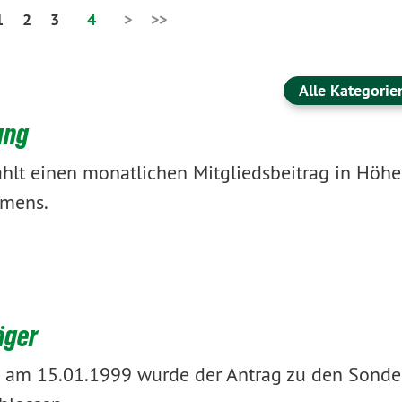
1
2
3
4
>
>>
Alle Kategorie
ung
ahlt einen monatlichen Mitgliedsbeitrag in Höh
mmens.
äger
g am 15.01.1999 wurde der Antrag zu den Sonde