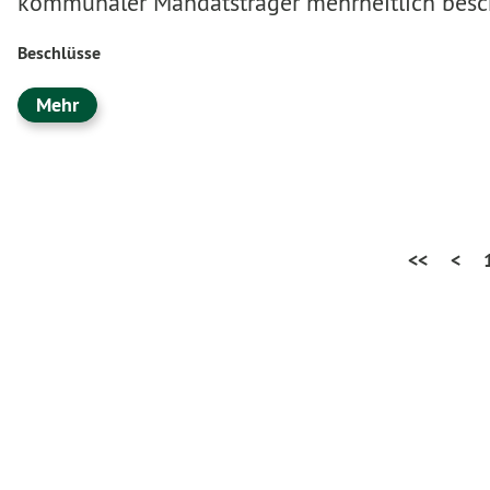
kommunaler Mandatsträger mehrheitlich besc
Beschlüsse
Mehr
<<
<