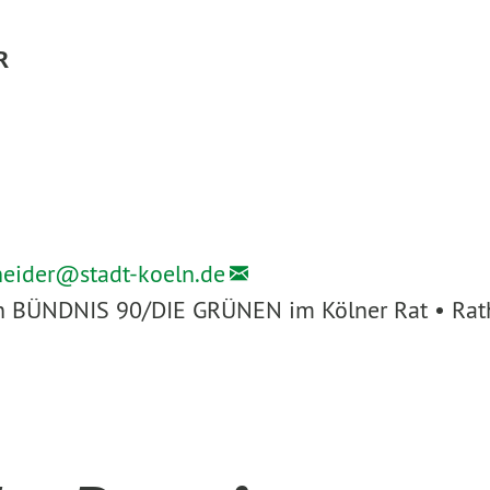
R
heider@
stadt-koeln.de
ion BÜNDNIS 90/DIE GRÜNEN im Kölner Rat • Rath