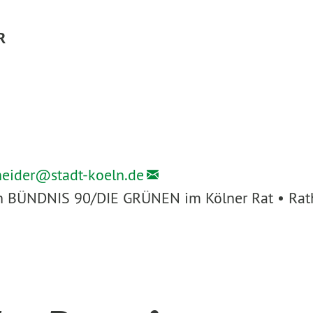
R
heider@
stadt-koeln.de
ion BÜNDNIS 90/DIE GRÜNEN im Kölner Rat • Rath