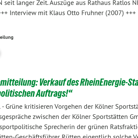
seit langer Zeit. Auszüge aus Rathaus Ratlos NR
+++ Interview mit Klaus Otto Fruhner (2007) +++
eilung
mitteilung: Verkauf des RheinEnergie-St
politischen Auftrags!“
-
Grüne kritisieren Vorgehen der Kölner Sport
1
sgespräche zwischen der Kölner Sportstätten G
sportpolitische Sprecherin der grünen Ratsfrakti
ätten-Geschäftsführer Rütten eigentlich solche