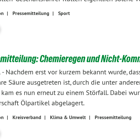
on
|
Pressemitteilung
|
Sport
mitteilung: Chemieregen und Nicht-Kommu
-
Nachdem erst vor kurzem bekannt wurde, dass
1
hre Säure ausgetreten ist, durch die unter and
 kam es nun erneut zu einem Störfall. Dabei wu
schaft Ölpartikel abgelagert.
on
|
Kreisverband
|
Klima & Umwelt
|
Pressemitteilung