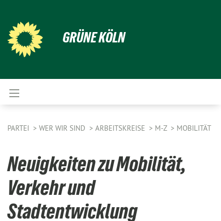
GRÜNE KÖLN
PARTEI
WER WIR SIND
ARBEITSKREISE
M-Z
MOBILITÄT
Neuigkeiten zu Mobilität,
Verkehr und
Stadtentwicklung