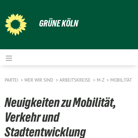
GRÜNE KÖLN
PARTEI
WER WIR SIND
ARBEITSKREISE
M-Z
MOBILITÄT
Neuigkeiten zu Mobilität,
Verkehr und
Stadtentwicklung