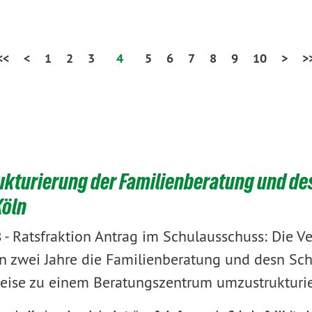
<<
<
1
2
3
4
5
6
7
8
9
10
>
>
kturierung der Familienberatung und des
Köln
-
Ratsfraktion Antrag im Schulausschuss: Die Ve
8
n zwei Jahre die Familienberatung und desn Sch
weise zu einem Beratungszentrum umzustrukturie