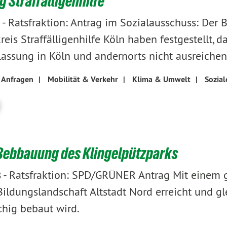
g Straffälligenhilfe
-
Ratsfraktion: Antrag im Sozialausschuss: Der 
reis Straffälligenhilfe Köln haben festgestellt,
lassung in Köln und andernorts nicht ausreichend
 Anfragen
|
Mobilität & Verkehr
|
Klima & Umwelt
|
Sozial
Bebbauung des Klingelpützparks
-
Ratsfraktion: SPD/GRÜNER Antrag Mit einem 
8
Bildungslandschaft Altstadt Nord erreicht und gle
chig bebaut wird.