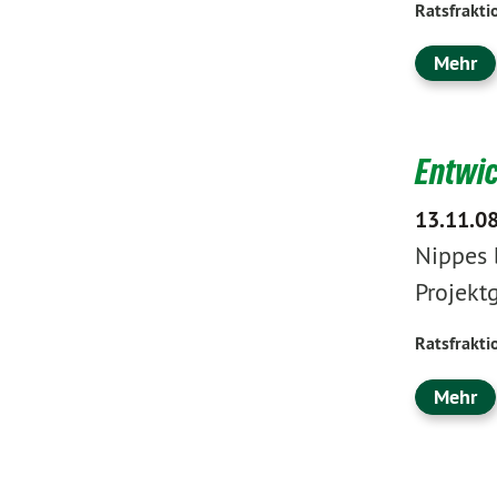
Ratsfrakti
Mehr
Entwic
13.11.0
Nippes 
Projekt
Ratsfrakti
Mehr