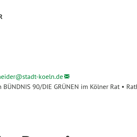
R
heider@
stadt-koeln.de
ion BÜNDNIS 90/DIE GRÜNEN im Kölner Rat • Rath